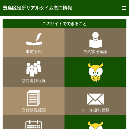
トップページへ
豊島区役所リアルタイム窓口情報
ご利用方法
このサイトでできること
事前予約
予約状況確認
事前予約
予約状況確認
リアルタイム
窓口混雑状況
リアルタイム
交付状況確認
窓口混雑状況
メール通知登録
混雑予想カレンダー
交付状況確認
メール通知登録