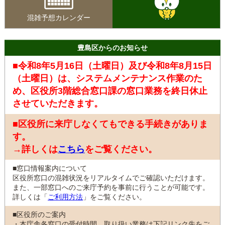
混雑予想カレンダー
豊島区からのお知らせ
■令和8年5月16日（土曜日）及び令和8年8月15日
（土曜日）は、システムメンテナンス作業のた
め、区役所3階総合窓口課の窓口業務を終日休止
させていただきます。
■区役所に来庁しなくてもできる手続きがありま
す。
→詳しくは
こちら
をご覧ください。
■窓口情報案内について
区役所窓口の混雑状況をリアルタイムでご確認いただけます。
また、一部窓口へのご来庁予約を事前に行うことが可能です。
詳しくは「
ご利用方法
」をご覧ください。
■区役所のご案内
・本庁舎各窓口の受付時間、取り扱い業務は下記リンク先をご