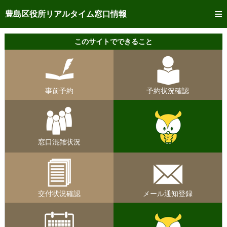
トップページへ
豊島区役所リアルタイム窓口情報
ご利用方法
このサイトでできること
事前予約
予約状況確認
事前予約
予約状況確認
リアルタイム
窓口混雑状況
リアルタイム
交付状況確認
窓口混雑状況
メール通知登録
混雑予想カレンダー
交付状況確認
メール通知登録