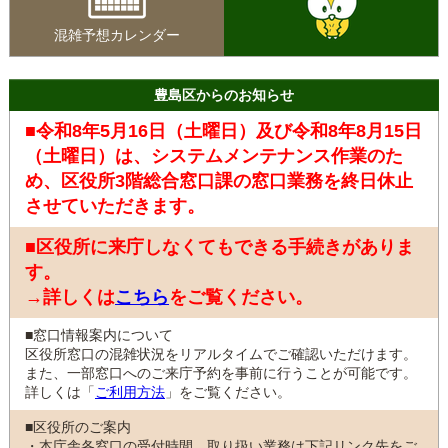
混雑予想カレンダー
豊島区からのお知らせ
■令和8年5月16日（土曜日）及び令和8年8月15日
（土曜日）は、システムメンテナンス作業のた
め、区役所3階総合窓口課の窓口業務を終日休止
させていただきます。
■区役所に来庁しなくてもできる手続きがありま
す。
→詳しくは
こちら
をご覧ください。
■窓口情報案内について
区役所窓口の混雑状況をリアルタイムでご確認いただけます。
また、一部窓口へのご来庁予約を事前に行うことが可能です。
詳しくは「
ご利用方法
」をご覧ください。
■区役所のご案内
・本庁舎各窓口の受付時間、取り扱い業務は下記リンク先をご