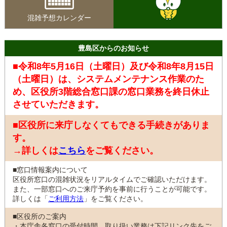
混雑予想カレンダー
豊島区からのお知らせ
■令和8年5月16日（土曜日）及び令和8年8月15日
（土曜日）は、システムメンテナンス作業のた
め、区役所3階総合窓口課の窓口業務を終日休止
させていただきます。
■区役所に来庁しなくてもできる手続きがありま
す。
→詳しくは
こちら
をご覧ください。
■窓口情報案内について
区役所窓口の混雑状況をリアルタイムでご確認いただけます。
また、一部窓口へのご来庁予約を事前に行うことが可能です。
詳しくは「
ご利用方法
」をご覧ください。
■区役所のご案内
・本庁舎各窓口の受付時間、取り扱い業務は下記リンク先をご