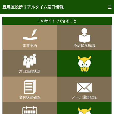
トップページへ
豊島区役所リアルタイム窓口情報
ご利用方法
このサイトでできること
事前予約
予約状況確認
事前予約
予約状況確認
リアルタイム
窓口混雑状況
リアルタイム
交付状況確認
窓口混雑状況
メール通知登録
混雑予想カレンダー
交付状況確認
メール通知登録