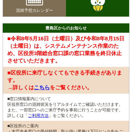
混雑予想カレンダー
豊島区からのお知らせ
■令和8年5月16日（土曜日）及び令和8年8月15日
（土曜日）は、システムメンテナンス作業のた
め、区役所3階総合窓口課の窓口業務を終日休止
させていただきます。
■区役所に来庁しなくてもできる手続きがありま
す。
→詳しくは
こちら
をご覧ください。
■窓口情報案内について
区役所窓口の混雑状況をリアルタイムでご確認いただけます。
また、一部窓口へのご来庁予約を事前に行うことが可能です。
詳しくは「
ご利用方法
」をご覧ください。
■区役所のご案内
・本庁舎各窓口の受付時間、取り扱い業務は下記リンク先をご