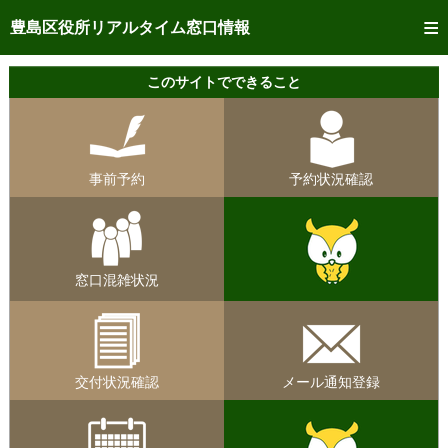
トップページへ
豊島区役所リアルタイム窓口情報
ご利用方法
このサイトでできること
事前予約
予約状況確認
事前予約
予約状況確認
リアルタイム
窓口混雑状況
リアルタイム
交付状況確認
窓口混雑状況
メール通知登録
混雑予想カレンダー
交付状況確認
メール通知登録