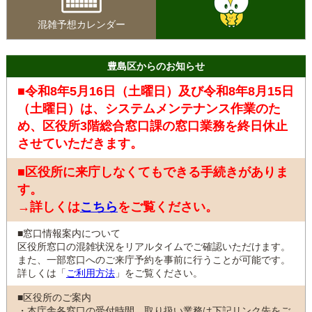
混雑予想カレンダー
豊島区からのお知らせ
■令和8年5月16日（土曜日）及び令和8年8月15日
（土曜日）は、システムメンテナンス作業のた
め、区役所3階総合窓口課の窓口業務を終日休止
させていただきます。
■区役所に来庁しなくてもできる手続きがありま
す。
→詳しくは
こちら
をご覧ください。
■窓口情報案内について
区役所窓口の混雑状況をリアルタイムでご確認いただけます。
また、一部窓口へのご来庁予約を事前に行うことが可能です。
詳しくは「
ご利用方法
」をご覧ください。
■区役所のご案内
・本庁舎各窓口の受付時間、取り扱い業務は下記リンク先をご