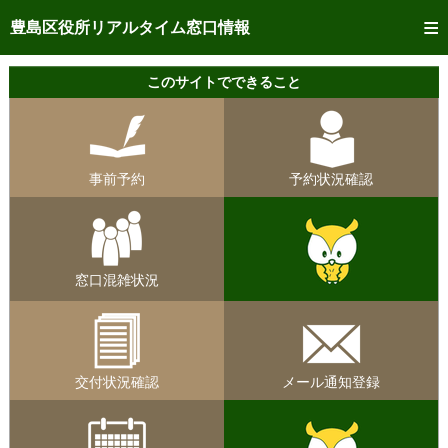
トップページへ
豊島区役所リアルタイム窓口情報
ご利用方法
このサイトでできること
事前予約
予約状況確認
事前予約
予約状況確認
リアルタイム
窓口混雑状況
リアルタイム
交付状況確認
窓口混雑状況
メール通知登録
混雑予想カレンダー
交付状況確認
メール通知登録