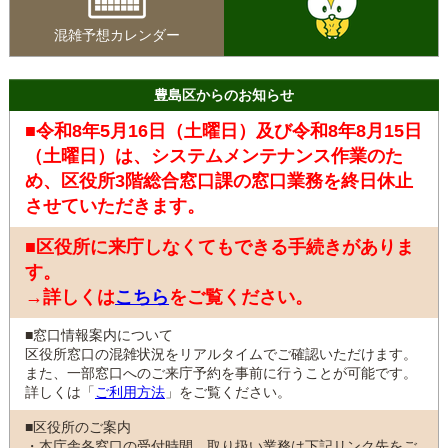
混雑予想カレンダー
豊島区からのお知らせ
■令和8年5月16日（土曜日）及び令和8年8月15日
（土曜日）は、システムメンテナンス作業のた
め、区役所3階総合窓口課の窓口業務を終日休止
させていただきます。
■区役所に来庁しなくてもできる手続きがありま
す。
→詳しくは
こちら
をご覧ください。
■窓口情報案内について
区役所窓口の混雑状況をリアルタイムでご確認いただけます。
また、一部窓口へのご来庁予約を事前に行うことが可能です。
詳しくは「
ご利用方法
」をご覧ください。
■区役所のご案内
・本庁舎各窓口の受付時間、取り扱い業務は下記リンク先をご