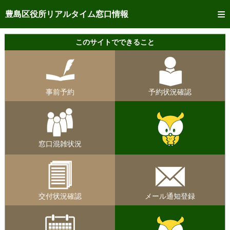
トップページへ
豊島区役所リアルタイム窓口情報
ご利用方法
このサイトでできること
事前予約
予約状況確認
事前予約
予約状況確認
リアルタイム
窓口混雑状況
リアルタイム
交付状況確認
窓口混雑状況
メール通知登録
混雑予想カレンダー
交付状況確認
メール通知登録