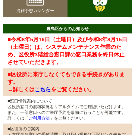
混雑予想カレンダー
豊島区からのお知らせ
■令和8年5月16日（土曜日）及び令和8年8月15日
（土曜日）は、システムメンテナンス作業のた
め、区役所3階総合窓口課の窓口業務を終日休止
させていただきます。
■区役所に来庁しなくてもできる手続きがありま
す。
→詳しくは
こちら
をご覧ください。
■窓口情報案内について
区役所窓口の混雑状況をリアルタイムでご確認いただけます。
また、一部窓口へのご来庁予約を事前に行うことが可能です。
詳しくは「
ご利用方法
」をご覧ください。
■区役所のご案内
・本庁舎各窓口の受付時間、取り扱い業務は下記リンク先をご