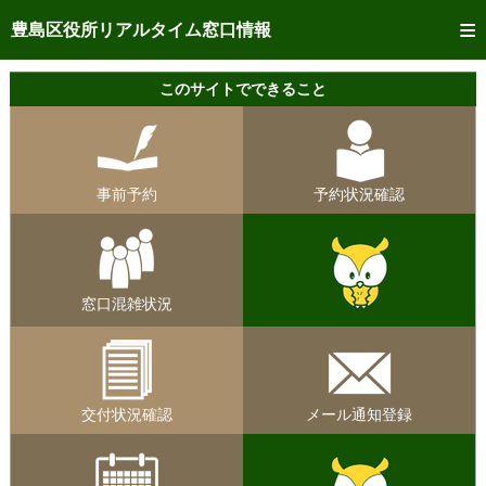
トップページへ
豊島区役所リアルタイム窓口情報
ご利用方法
このサイトでできること
事前予約
予約状況確認
事前予約
予約状況確認
リアルタイム
窓口混雑状況
リアルタイム
交付状況確認
窓口混雑状況
メール通知登録
混雑予想カレンダー
交付状況確認
メール通知登録