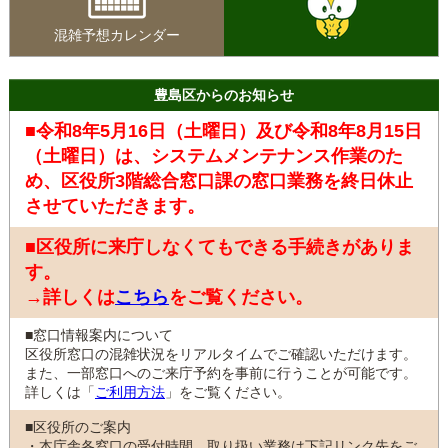
混雑予想カレンダー
豊島区からのお知らせ
■令和8年5月16日（土曜日）及び令和8年8月15日
（土曜日）は、システムメンテナンス作業のた
め、区役所3階総合窓口課の窓口業務を終日休止
させていただきます。
■区役所に来庁しなくてもできる手続きがありま
す。
→詳しくは
こちら
をご覧ください。
■窓口情報案内について
区役所窓口の混雑状況をリアルタイムでご確認いただけます。
また、一部窓口へのご来庁予約を事前に行うことが可能です。
詳しくは「
ご利用方法
」をご覧ください。
■区役所のご案内
・本庁舎各窓口の受付時間、取り扱い業務は下記リンク先をご