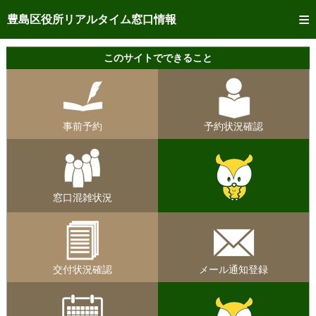
トップページへ
豊島区役所リアルタイム窓口情報
ご利用方法
このサイトでできること
事前予約
予約状況確認
事前予約
予約状況確認
リアルタイム
窓口混雑状況
リアルタイム
交付状況確認
窓口混雑状況
メール通知登録
混雑予想カレンダー
交付状況確認
メール通知登録