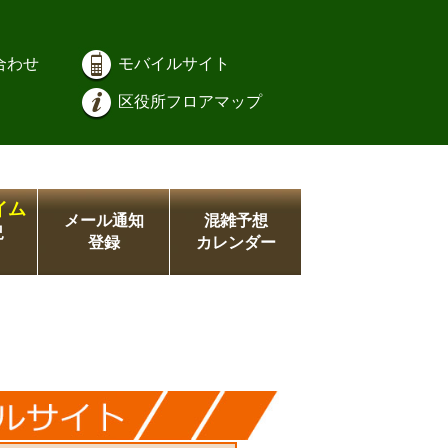
合わせ
モバイルサイト
区役所フロアマップ
イム
メール通知
混雑予想
況
登録
カレンダー