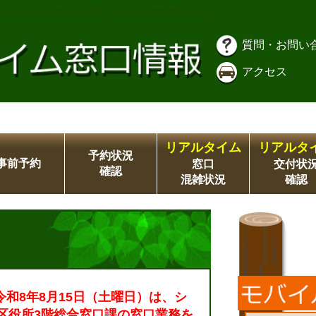
質問・お問い
アクセス
リアルタイム
リアルタ
予約状況
事前予約
窓口
交付状
確認
混雑状況
確認
令和8年8月15日（土曜日）は、シ
区役所3階総合窓口課の窓口業務を