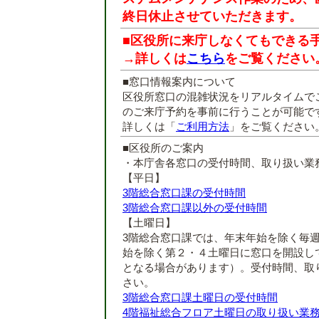
終日休止させていただきます。
■区役所に来庁しなくてもできる
→詳しくは
こちら
をご覧ください
■窓口情報案内について
区役所窓口の混雑状況をリアルタイムで
のご来庁予約を事前に行うことが可能で
詳しくは「
ご利用方法
」をご覧ください
■区役所のご案内
・本庁舎各窓口の受付時間、取り扱い業
【平日】
3階総合窓口課の受付時間
3階総合窓口課以外の受付時間
【土曜日】
3階総合窓口課では、年末年始を除く毎
始を除く第２・４土曜日に窓口を開設し
となる場合があります）。受付時間、取
さい。
3階総合窓口課土曜日の受付時間
4階福祉総合フロア土曜日の取り扱い業