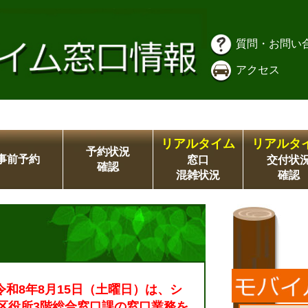
質問・お問い
アクセス
リアルタイム
リアルタ
予約状況
事前予約
窓口
交付状
確認
混雑状況
確認
令和8年8月15日（土曜日）は、シ
区役所3階総合窓口課の窓口業務を