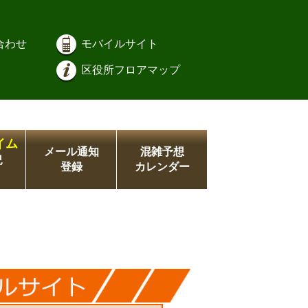
合わせ
モバイルサイト
区役所フロアマップ
イム
メール通知
混雑予想
況
登録
カレンダー