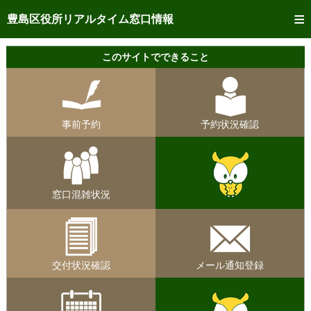
トップページへ
豊島区役所リアルタイム窓口情報
ご利用方法
このサイトでできること
事前予約
予約状況確認
事前予約
予約状況確認
リアルタイム
窓口混雑状況
リアルタイム
交付状況確認
窓口混雑状況
メール通知登録
混雑予想カレンダー
交付状況確認
メール通知登録