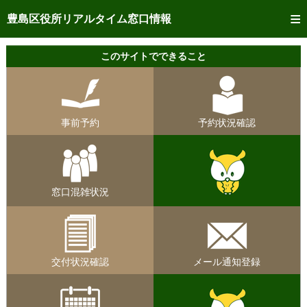
トップページへ
豊島区役所リアルタイム窓口情報
ご利用方法
このサイトでできること
事前予約
予約状況確認
事前予約
予約状況確認
リアルタイム
窓口混雑状況
リアルタイム
交付状況確認
窓口混雑状況
メール通知登録
混雑予想カレンダー
交付状況確認
メール通知登録