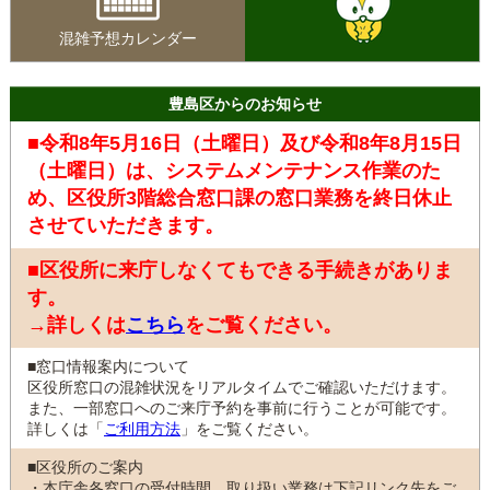
混雑予想カレンダー
豊島区からのお知らせ
■令和8年5月16日（土曜日）及び令和8年8月15日
（土曜日）は、システムメンテナンス作業のた
め、区役所3階総合窓口課の窓口業務を終日休止
させていただきます。
■区役所に来庁しなくてもできる手続きがありま
す。
→詳しくは
こちら
をご覧ください。
■窓口情報案内について
区役所窓口の混雑状況をリアルタイムでご確認いただけます。
また、一部窓口へのご来庁予約を事前に行うことが可能です。
詳しくは「
ご利用方法
」をご覧ください。
■区役所のご案内
・本庁舎各窓口の受付時間、取り扱い業務は下記リンク先をご