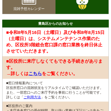
混雑予想カレンダー
豊島区からのお知らせ
■令和8年5月16日（土曜日）及び令和8年8月15日
（土曜日）は、システムメンテナンス作業のた
め、区役所3階総合窓口課の窓口業務を終日休止
させていただきます。
■区役所に来庁しなくてもできる手続きがありま
す。
→詳しくは
こちら
をご覧ください。
■窓口情報案内について
区役所窓口の混雑状況をリアルタイムでご確認いただけます。
また、一部窓口へのご来庁予約を事前に行うことが可能です。
詳しくは「
ご利用方法
」をご覧ください。
■区役所のご案内
・本庁舎各窓口の受付時間、取り扱い業務は下記リンク先をご