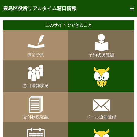
トップページへ
豊島区役所リアルタイム窓口情報
ご利用方法
このサイトでできること
事前予約
予約状況確認
事前予約
予約状況確認
リアルタイム
窓口混雑状況
リアルタイム
交付状況確認
窓口混雑状況
メール通知登録
混雑予想カレンダー
交付状況確認
メール通知登録