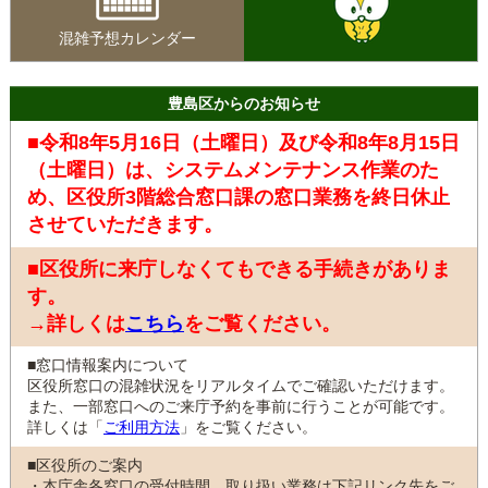
混雑予想カレンダー
豊島区からのお知らせ
■令和8年5月16日（土曜日）及び令和8年8月15日
（土曜日）は、システムメンテナンス作業のた
め、区役所3階総合窓口課の窓口業務を終日休止
させていただきます。
■区役所に来庁しなくてもできる手続きがありま
す。
→詳しくは
こちら
をご覧ください。
■窓口情報案内について
区役所窓口の混雑状況をリアルタイムでご確認いただけます。
また、一部窓口へのご来庁予約を事前に行うことが可能です。
詳しくは「
ご利用方法
」をご覧ください。
■区役所のご案内
・本庁舎各窓口の受付時間、取り扱い業務は下記リンク先をご