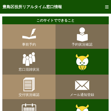
トップページへ
豊島区役所リアルタイム窓口情報
ご利用方法
このサイトでできること
事前予約
予約状況確認
事前予約
予約状況確認
リアルタイム
窓口混雑状況
リアルタイム
交付状況確認
窓口混雑状況
メール通知登録
混雑予想カレンダー
交付状況確認
メール通知登録