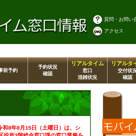
質問・お問い
アクセス
リアルタイム
リアルタ
予約状況
事前予約
窓口
交付状
確認
混雑状況
確認
令和8年8月15日（土曜日）は、シ
区役所3階総合窓口課の窓口業務を