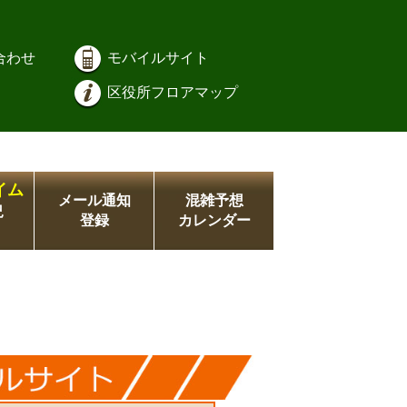
合わせ
モバイルサイト
区役所フロアマップ
イム
メール通知
混雑予想
況
登録
カレンダー