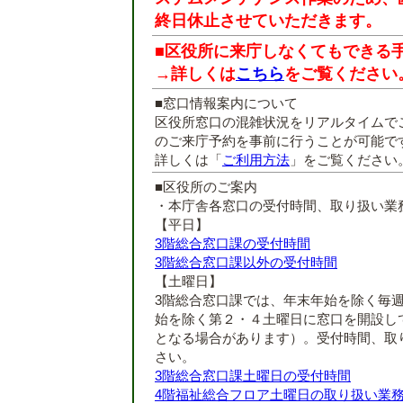
終日休止させていただきます。
■区役所に来庁しなくてもできる
→詳しくは
こちら
をご覧ください
■窓口情報案内について
区役所窓口の混雑状況をリアルタイムで
のご来庁予約を事前に行うことが可能で
詳しくは「
ご利用方法
」をご覧ください
■区役所のご案内
・本庁舎各窓口の受付時間、取り扱い業
【平日】
3階総合窓口課の受付時間
3階総合窓口課以外の受付時間
【土曜日】
3階総合窓口課では、年末年始を除く毎
始を除く第２・４土曜日に窓口を開設し
となる場合があります）。受付時間、取
さい。
3階総合窓口課土曜日の受付時間
4階福祉総合フロア土曜日の取り扱い業