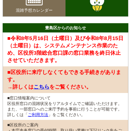
混雑予想カレンダー
豊島区からのお知らせ
■令和8年5月16日（土曜日）及び令和8年8月15日
（土曜日）は、システムメンテナンス作業のた
め、区役所3階総合窓口課の窓口業務を終日休止
させていただきます。
■区役所に来庁しなくてもできる手続きがありま
す。
→詳しくは
こちら
をご覧ください。
■窓口情報案内について
区役所窓口の混雑状況をリアルタイムでご確認いただけます。
また、一部窓口へのご来庁予約を事前に行うことが可能です。
詳しくは「
ご利用方法
」をご覧ください。
■区役所のご案内
・本庁舎各窓口の受付時間、取り扱い業務は下記リンク先をご