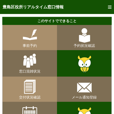
トップページへ
豊島区役所リアルタイム窓口情報
ご利用方法
このサイトでできること
事前予約
予約状況確認
事前予約
予約状況確認
リアルタイム
窓口混雑状況
リアルタイム
交付状況確認
窓口混雑状況
メール通知登録
混雑予想カレンダー
交付状況確認
メール通知登録