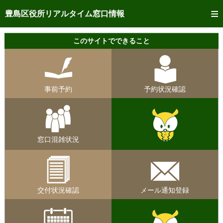
トップページへ
豊島区役所リアルタイム窓口情報
ご利用方法
このサイトでできること
事前予約
予約状況確認
事前予約
予約状況確認
リアルタイム
窓口混雑状況
リアルタイム
交付状況確認
窓口混雑状況
メール通知登録
混雑予想カレンダー
交付状況確認
メール通知登録