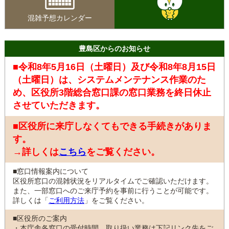
混雑予想カレンダー
豊島区からのお知らせ
■令和8年5月16日（土曜日）及び令和8年8月15日
（土曜日）は、システムメンテナンス作業のた
め、区役所3階総合窓口課の窓口業務を終日休止
させていただきます。
■区役所に来庁しなくてもできる手続きがありま
す。
→詳しくは
こちら
をご覧ください。
■窓口情報案内について
区役所窓口の混雑状況をリアルタイムでご確認いただけます。
また、一部窓口へのご来庁予約を事前に行うことが可能です。
詳しくは「
ご利用方法
」をご覧ください。
■区役所のご案内
・本庁舎各窓口の受付時間、取り扱い業務は下記リンク先をご