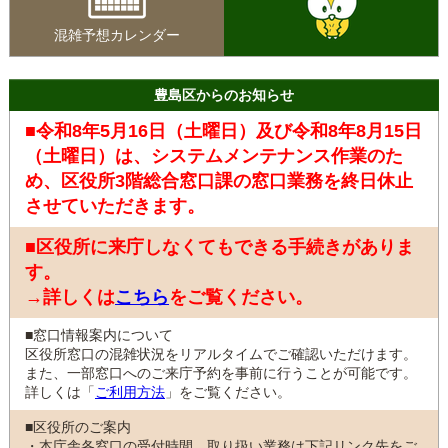
混雑予想カレンダー
豊島区からのお知らせ
■令和8年5月16日（土曜日）及び令和8年8月15日
（土曜日）は、システムメンテナンス作業のた
め、区役所3階総合窓口課の窓口業務を終日休止
させていただきます。
■区役所に来庁しなくてもできる手続きがありま
す。
→詳しくは
こちら
をご覧ください。
■窓口情報案内について
区役所窓口の混雑状況をリアルタイムでご確認いただけます。
また、一部窓口へのご来庁予約を事前に行うことが可能です。
詳しくは「
ご利用方法
」をご覧ください。
■区役所のご案内
・本庁舎各窓口の受付時間、取り扱い業務は下記リンク先をご