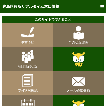
トップページへ
豊島区役所リアルタイム窓口情報
ご利用方法
このサイトでできること
事前予約
予約状況確認
事前予約
予約状況確認
リアルタイム
窓口混雑状況
リアルタイム
交付状況確認
窓口混雑状況
メール通知登録
混雑予想カレンダー
交付状況確認
メール通知登録