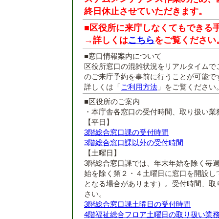
終日休止させていただきます。
■区役所に来庁しなくてもできる
→詳しくは
こちら
をご覧ください
■窓口情報案内について
区役所窓口の混雑状況をリアルタイムで
のご来庁予約を事前に行うことが可能で
詳しくは「
ご利用方法
」をご覧ください
■区役所のご案内
・本庁舎各窓口の受付時間、取り扱い業
【平日】
3階総合窓口課の受付時間
3階総合窓口課以外の受付時間
【土曜日】
3階総合窓口課では、年末年始を除く毎
始を除く第２・４土曜日に窓口を開設し
となる場合があります）。受付時間、取
さい。
3階総合窓口課土曜日の受付時間
4階福祉総合フロア土曜日の取り扱い業