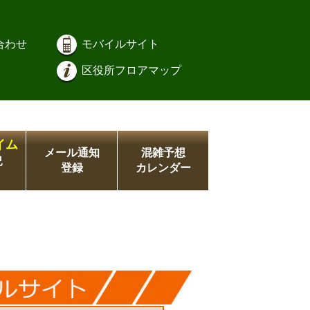
合わせ
モバイルサイト
区役所フロアマップ
イム
メール通知
混雑予想
況
登録
カレンダー