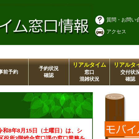
質問・お問い
アクセス
リアルタイム
リアルタ
予約状況
事前予約
窓口
交付状
確認
混雑状況
確認
令和8年8月15日（土曜日）は、シ
区役所3階総合窓口課の窓口業務を