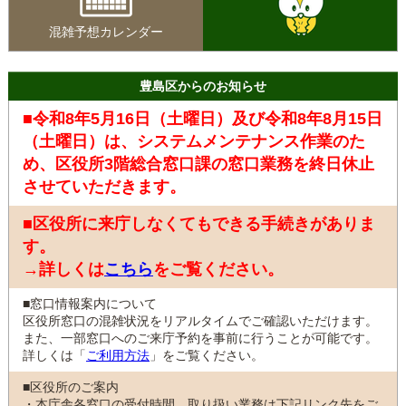
混雑予想カレンダー
豊島区からのお知らせ
■令和8年5月16日（土曜日）及び令和8年8月15日
（土曜日）は、システムメンテナンス作業のた
め、区役所3階総合窓口課の窓口業務を終日休止
させていただきます。
■区役所に来庁しなくてもできる手続きがありま
す。
→詳しくは
こちら
をご覧ください。
■窓口情報案内について
区役所窓口の混雑状況をリアルタイムでご確認いただけます。
また、一部窓口へのご来庁予約を事前に行うことが可能です。
詳しくは「
ご利用方法
」をご覧ください。
■区役所のご案内
・本庁舎各窓口の受付時間、取り扱い業務は下記リンク先をご