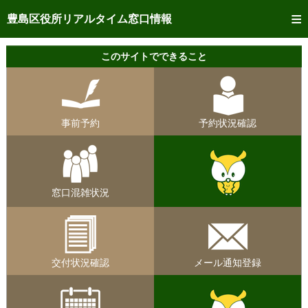
トップページへ
豊島区役所リアルタイム窓口情報
ご利用方法
このサイトでできること
事前予約
予約状況確認
事前予約
予約状況確認
リアルタイム
窓口混雑状況
リアルタイム
交付状況確認
窓口混雑状況
メール通知登録
混雑予想カレンダー
交付状況確認
メール通知登録