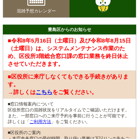
混雑予想カレンダー
豊島区からのお知らせ
■令和8年5月16日（土曜日）及び令和8年8月15日
（土曜日）は、システムメンテナンス作業のた
め、区役所3階総合窓口課の窓口業務を終日休止
させていただきます。
■区役所に来庁しなくてもできる手続きがありま
す。
→詳しくは
こちら
をご覧ください。
■窓口情報案内について
区役所窓口の混雑状況をリアルタイムでご確認いただけます。
また、一部窓口へのご来庁予約を事前に行うことが可能です。
詳しくは「
ご利用方法
」をご覧ください。
■区役所のご案内
・本庁舎各窓口の受付時間、取り扱い業務は下記リンク先をご