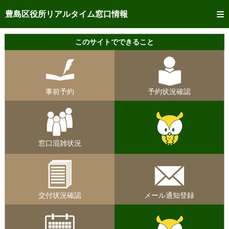
トップページへ
豊島区役所リアルタイム窓口情報
ご利用方法
このサイトでできること
事前予約
予約状況確認
事前予約
予約状況確認
リアルタイム
窓口混雑状況
リアルタイム
交付状況確認
窓口混雑状況
メール通知登録
混雑予想カレンダー
交付状況確認
メール通知登録