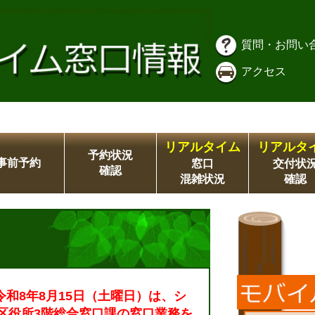
質問・お問い
アクセス
リアルタイム
リアルタ
予約状況
事前予約
窓口
交付状
確認
混雑状況
確認
令和8年8月15日（土曜日）は、シ
区役所3階総合窓口課の窓口業務を