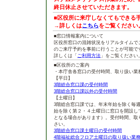
終日休止させていただきます。
■区役所に来庁しなくてもできる
→詳しくは
こちら
をご覧ください
■窓口情報案内について
区役所窓口の混雑状況をリアルタイムで
のご来庁予約を事前に行うことが可能で
詳しくは「
ご利用方法
」をご覧ください
■区役所のご案内
・本庁舎各窓口の受付時間、取り扱い業
【平日】
3階総合窓口課の受付時間
3階総合窓口課以外の受付時間
【土曜日】
3階総合窓口課では、年末年始を除く毎
始を除く第２・４土曜日に窓口を開設し
となる場合があります）。受付時間、取
さい。
3階総合窓口課土曜日の受付時間
4階福祉総合フロア土曜日の取り扱い業