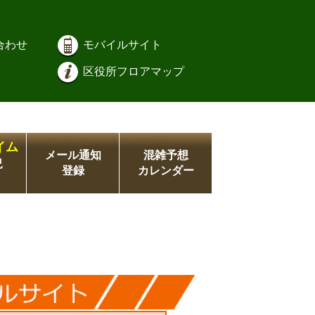
合わせ
モバイルサイト
区役所フロアマップ
イム
メール通知
混雑予想
況
登録
カレンダー