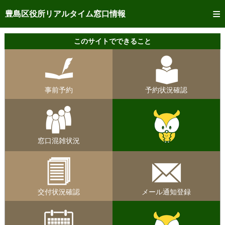
トップページへ
豊島区役所リアルタイム窓口情報
ご利用方法
このサイトでできること
事前予約
予約状況確認
事前予約
予約状況確認
リアルタイム
窓口混雑状況
リアルタイム
交付状況確認
窓口混雑状況
メール通知登録
混雑予想カレンダー
交付状況確認
メール通知登録