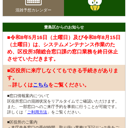
混雑予想カレンダー
豊島区からのお知らせ
■令和8年5月16日（土曜日）及び令和8年8月15日
（土曜日）は、システムメンテナンス作業のた
め、区役所3階総合窓口課の窓口業務を終日休止
させていただきます。
■区役所に来庁しなくてもできる手続きがありま
す。
→詳しくは
こちら
をご覧ください。
■窓口情報案内について
区役所窓口の混雑状況をリアルタイムでご確認いただけます。
また、一部窓口へのご来庁予約を事前に行うことが可能です。
詳しくは「
ご利用方法
」をご覧ください。
■区役所のご案内
・本庁舎各窓口の受付時間、取り扱い業務は下記リンク先をご