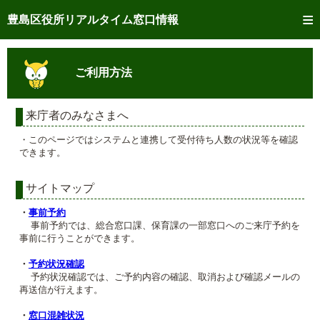
トップページへ
豊島区役所リアルタイム窓口情報
ご利用方法
ご利用方法
事前予約
予約状況確認
来庁者のみなさまへ
・このページではシステムと連携して受付待ち人数の状況等を確認
リアルタイム
窓口混雑状況
できます。
リアルタイム
交付状況確認
サイトマップ
メール通知登録
・
事前予約
事前予約では、総合窓口課、保育課の一部窓口へのご来庁予約を
事前に行うことができます。
混雑予想カレンダー
・
予約状況確認
予約状況確認では、ご予約内容の確認、取消および確認メールの
再送信が行えます。
・
窓口混雑状況