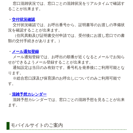
窓口混雑状況では、窓口ごとの混雑状況をリアルタイムで確認す
ることが出来ます。
・
交付状況確認
交付状況確認では、お呼出番号から、証明書等のお渡しの準備状
況を確認することが出来ます。
（住民異動及び証明書交付申請では、受付後にお渡し窓口での書
類の交付手続きがあります。）
・
メール通知登録
メール通知登録では、お呼出の順番が近くなるとメールでお知ら
せができるようメール登録することが出来ます。
通知設定は当日のみ有効です。番号札を発券後にご利用可能とな
ります。
※総合窓口課及び保育課のお呼出しについてのみご利用可能で
す。
・
混雑予想カレンダー
混雑予想カレンダーでは、窓口ごとの混雑予想を見ることが出来
ます。
モバイルサイトのご案内