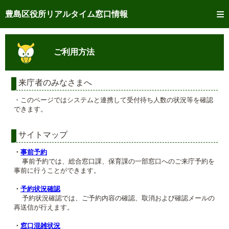
トップページへ
豊島区役所リアルタイム窓口情報
ご利用方法
ご利用方法
事前予約
予約状況確認
来庁者のみなさまへ
・このページではシステムと連携して受付待ち人数の状況等を確認
リアルタイム
窓口混雑状況
できます。
リアルタイム
交付状況確認
サイトマップ
メール通知登録
・
事前予約
事前予約では、総合窓口課、保育課の一部窓口へのご来庁予約を
事前に行うことができます。
混雑予想カレンダー
・
予約状況確認
予約状況確認では、ご予約内容の確認、取消および確認メールの
再送信が行えます。
・
窓口混雑状況