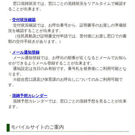
窓口混雑状況では、窓口ごとの混雑状況をリアルタイムで確認す
ることが出来ます。
・
交付状況確認
交付状況確認では、お呼出番号から、証明書等のお渡しの準備状
況を確認することが出来ます。
（住民異動及び証明書交付申請では、受付後にお渡し窓口での書
類の交付手続きがあります。）
・
メール通知登録
メール通知登録では、お呼出の順番が近くなるとメールでお知ら
せができるようメール登録することが出来ます。
通知設定は当日のみ有効です。番号札を発券後にご利用可能とな
ります。
※総合窓口課及び保育課のお呼出しについてのみご利用可能で
す。
・
混雑予想カレンダー
混雑予想カレンダーでは、窓口ごとの混雑予想を見ることが出来
ます。
モバイルサイトのご案内