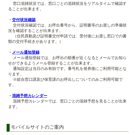
窓口混雑状況では、窓口ごとの混雑状況をリアルタイムで確認す
ることが出来ます。
・
交付状況確認
交付状況確認では、お呼出番号から、証明書等のお渡しの準備状
況を確認することが出来ます。
（住民異動及び証明書交付申請では、受付後にお渡し窓口での書
類の交付手続きがあります。）
・
メール通知登録
メール通知登録では、お呼出の順番が近くなるとメールでお知ら
せができるようメール登録することが出来ます。
通知設定は当日のみ有効です。番号札を発券後にご利用可能とな
ります。
※総合窓口課及び保育課のお呼出しについてのみご利用可能で
す。
・
混雑予想カレンダー
混雑予想カレンダーでは、窓口ごとの混雑予想を見ることが出来
ます。
モバイルサイトのご案内