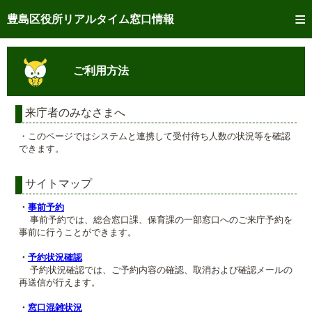
トップページへ
豊島区役所リアルタイム窓口情報
ご利用方法
ご利用方法
事前予約
予約状況確認
来庁者のみなさまへ
・このページではシステムと連携して受付待ち人数の状況等を確認
リアルタイム
窓口混雑状況
できます。
リアルタイム
交付状況確認
サイトマップ
メール通知登録
・
事前予約
事前予約では、総合窓口課、保育課の一部窓口へのご来庁予約を
事前に行うことができます。
混雑予想カレンダー
・
予約状況確認
予約状況確認では、ご予約内容の確認、取消および確認メールの
再送信が行えます。
・
窓口混雑状況