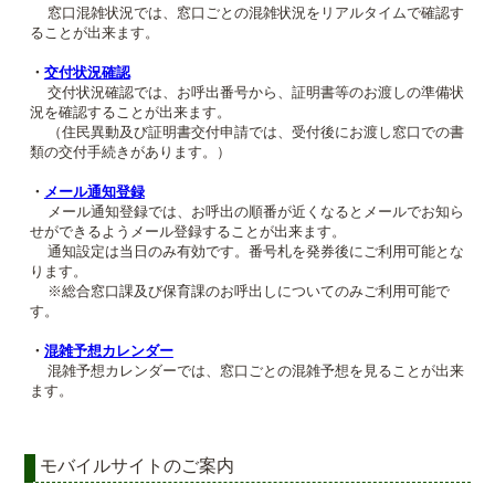
窓口混雑状況では、窓口ごとの混雑状況をリアルタイムで確認す
ることが出来ます。
・
交付状況確認
交付状況確認では、お呼出番号から、証明書等のお渡しの準備状
況を確認することが出来ます。
（住民異動及び証明書交付申請では、受付後にお渡し窓口での書
類の交付手続きがあります。）
・
メール通知登録
メール通知登録では、お呼出の順番が近くなるとメールでお知ら
せができるようメール登録することが出来ます。
通知設定は当日のみ有効です。番号札を発券後にご利用可能とな
ります。
※総合窓口課及び保育課のお呼出しについてのみご利用可能で
す。
・
混雑予想カレンダー
混雑予想カレンダーでは、窓口ごとの混雑予想を見ることが出来
ます。
モバイルサイトのご案内