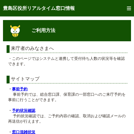
トップページへ
豊島区役所リアルタイム窓口情報
ご利用方法
ご利用方法
事前予約
予約状況確認
来庁者のみなさまへ
・このページではシステムと連携して受付待ち人数の状況等を確認
リアルタイム
窓口混雑状況
できます。
リアルタイム
交付状況確認
サイトマップ
メール通知登録
・
事前予約
事前予約では、総合窓口課、保育課の一部窓口へのご来庁予約を
事前に行うことができます。
混雑予想カレンダー
・
予約状況確認
予約状況確認では、ご予約内容の確認、取消および確認メールの
再送信が行えます。
・
窓口混雑状況