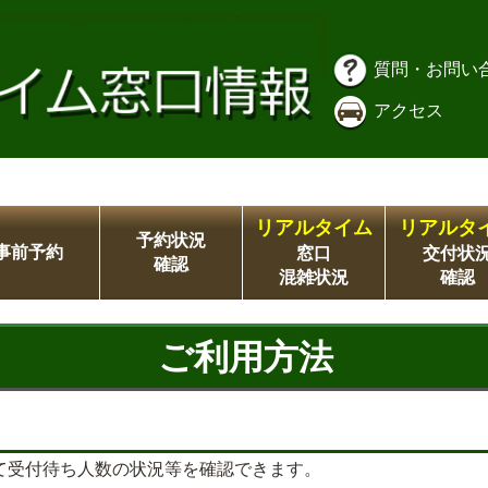
質問・お問い
アクセス
リアルタイム
リアルタ
予約状況
事前予約
窓口
交付状
確認
混雑状況
確認
ご利用方法
て受付待ち人数の状況等を確認できます。