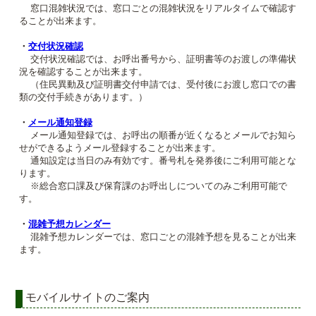
窓口混雑状況では、窓口ごとの混雑状況をリアルタイムで確認す
ることが出来ます。
・
交付状況確認
交付状況確認では、お呼出番号から、証明書等のお渡しの準備状
況を確認することが出来ます。
（住民異動及び証明書交付申請では、受付後にお渡し窓口での書
類の交付手続きがあります。）
・
メール通知登録
メール通知登録では、お呼出の順番が近くなるとメールでお知ら
せができるようメール登録することが出来ます。
通知設定は当日のみ有効です。番号札を発券後にご利用可能とな
ります。
※総合窓口課及び保育課のお呼出しについてのみご利用可能で
す。
・
混雑予想カレンダー
混雑予想カレンダーでは、窓口ごとの混雑予想を見ることが出来
ます。
モバイルサイトのご案内