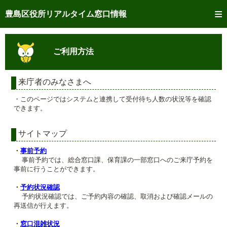
トップページへ
豊島区役所リアルタイム窓口情報
ご利用方法
ご利用方法
事前予約
予約状況確認
来庁者のみなさまへ
・このページではシステムと連携して受付待ち人数の状況等を確認
リアルタイム
窓口混雑状況
できます。
リアルタイム
交付状況確認
サイトマップ
メール通知登録
・
事前予約
事前予約では、総合窓口課、保育課の一部窓口へのご来庁予約を
事前に行うことができます。
混雑予想カレンダー
・
予約状況確認
予約状況確認では、ご予約内容の確認、取消および確認メールの
再送信が行えます。
・
窓口混雑状況