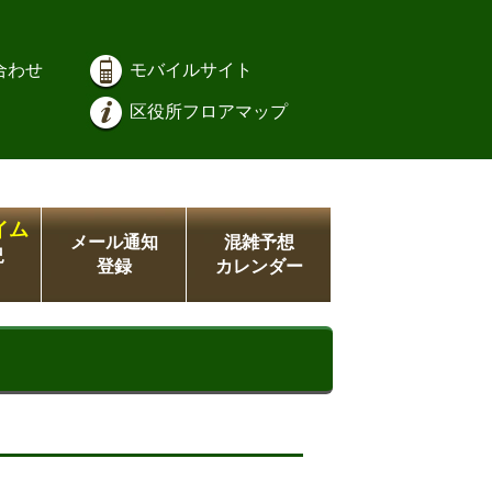
合わせ
モバイルサイト
区役所フロアマップ
イム
メール通知
混雑予想
況
登録
カレンダー