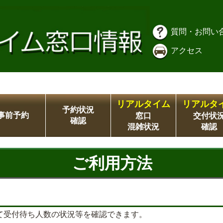
質問・お問い
アクセス
リアルタイム
リアルタ
予約状況
事前予約
窓口
交付状
確認
混雑状況
確認
ご利用方法
て受付待ち人数の状況等を確認できます。