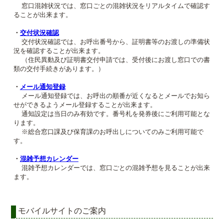
窓口混雑状況では、窓口ごとの混雑状況をリアルタイムで確認す
ることが出来ます。
・
交付状況確認
交付状況確認では、お呼出番号から、証明書等のお渡しの準備状
況を確認することが出来ます。
（住民異動及び証明書交付申請では、受付後にお渡し窓口での書
類の交付手続きがあります。）
・
メール通知登録
メール通知登録では、お呼出の順番が近くなるとメールでお知ら
せができるようメール登録することが出来ます。
通知設定は当日のみ有効です。番号札を発券後にご利用可能とな
ります。
※総合窓口課及び保育課のお呼出しについてのみご利用可能で
す。
・
混雑予想カレンダー
混雑予想カレンダーでは、窓口ごとの混雑予想を見ることが出来
ます。
モバイルサイトのご案内