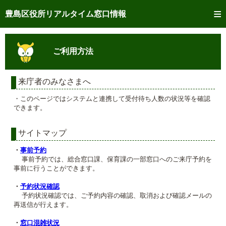
トップページへ
豊島区役所リアルタイム窓口情報
ご利用方法
ご利用方法
事前予約
予約状況確認
来庁者のみなさまへ
・このページではシステムと連携して受付待ち人数の状況等を確認
リアルタイム
窓口混雑状況
できます。
リアルタイム
交付状況確認
サイトマップ
メール通知登録
・
事前予約
事前予約では、総合窓口課、保育課の一部窓口へのご来庁予約を
事前に行うことができます。
混雑予想カレンダー
・
予約状況確認
予約状況確認では、ご予約内容の確認、取消および確認メールの
再送信が行えます。
・
窓口混雑状況