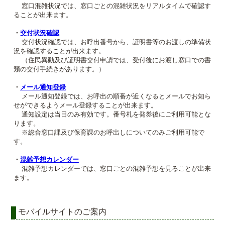
窓口混雑状況では、窓口ごとの混雑状況をリアルタイムで確認す
ることが出来ます。
・
交付状況確認
交付状況確認では、お呼出番号から、証明書等のお渡しの準備状
況を確認することが出来ます。
（住民異動及び証明書交付申請では、受付後にお渡し窓口での書
類の交付手続きがあります。）
・
メール通知登録
メール通知登録では、お呼出の順番が近くなるとメールでお知ら
せができるようメール登録することが出来ます。
通知設定は当日のみ有効です。番号札を発券後にご利用可能とな
ります。
※総合窓口課及び保育課のお呼出しについてのみご利用可能で
す。
・
混雑予想カレンダー
混雑予想カレンダーでは、窓口ごとの混雑予想を見ることが出来
ます。
モバイルサイトのご案内