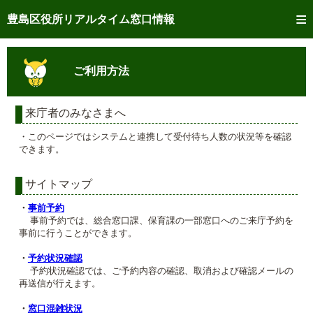
トップページへ
豊島区役所リアルタイム窓口情報
ご利用方法
ご利用方法
事前予約
予約状況確認
来庁者のみなさまへ
・このページではシステムと連携して受付待ち人数の状況等を確認
リアルタイム
窓口混雑状況
できます。
リアルタイム
交付状況確認
サイトマップ
メール通知登録
・
事前予約
事前予約では、総合窓口課、保育課の一部窓口へのご来庁予約を
事前に行うことができます。
混雑予想カレンダー
・
予約状況確認
予約状況確認では、ご予約内容の確認、取消および確認メールの
再送信が行えます。
・
窓口混雑状況