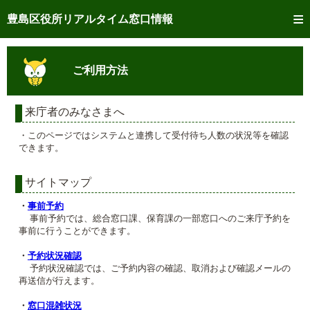
トップページへ
豊島区役所リアルタイム窓口情報
ご利用方法
ご利用方法
事前予約
予約状況確認
来庁者のみなさまへ
・このページではシステムと連携して受付待ち人数の状況等を確認
リアルタイム
窓口混雑状況
できます。
リアルタイム
交付状況確認
サイトマップ
メール通知登録
・
事前予約
事前予約では、総合窓口課、保育課の一部窓口へのご来庁予約を
事前に行うことができます。
混雑予想カレンダー
・
予約状況確認
予約状況確認では、ご予約内容の確認、取消および確認メールの
再送信が行えます。
・
窓口混雑状況