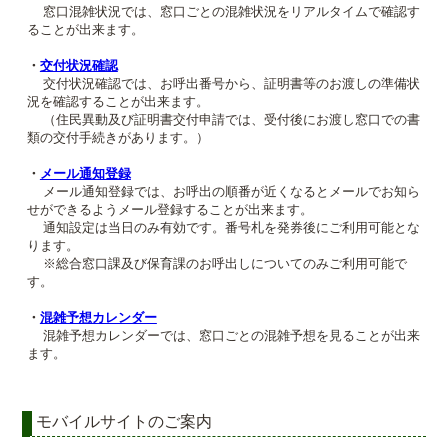
窓口混雑状況では、窓口ごとの混雑状況をリアルタイムで確認す
ることが出来ます。
・
交付状況確認
交付状況確認では、お呼出番号から、証明書等のお渡しの準備状
況を確認することが出来ます。
（住民異動及び証明書交付申請では、受付後にお渡し窓口での書
類の交付手続きがあります。）
・
メール通知登録
メール通知登録では、お呼出の順番が近くなるとメールでお知ら
せができるようメール登録することが出来ます。
通知設定は当日のみ有効です。番号札を発券後にご利用可能とな
ります。
※総合窓口課及び保育課のお呼出しについてのみご利用可能で
す。
・
混雑予想カレンダー
混雑予想カレンダーでは、窓口ごとの混雑予想を見ることが出来
ます。
モバイルサイトのご案内