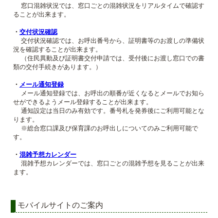
窓口混雑状況では、窓口ごとの混雑状況をリアルタイムで確認す
ることが出来ます。
・
交付状況確認
交付状況確認では、お呼出番号から、証明書等のお渡しの準備状
況を確認することが出来ます。
（住民異動及び証明書交付申請では、受付後にお渡し窓口での書
類の交付手続きがあります。）
・
メール通知登録
メール通知登録では、お呼出の順番が近くなるとメールでお知ら
せができるようメール登録することが出来ます。
通知設定は当日のみ有効です。番号札を発券後にご利用可能とな
ります。
※総合窓口課及び保育課のお呼出しについてのみご利用可能で
す。
・
混雑予想カレンダー
混雑予想カレンダーでは、窓口ごとの混雑予想を見ることが出来
ます。
モバイルサイトのご案内