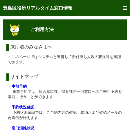
トップページへ
豊島区役所リアルタイム窓口情報
ご利用方法
ご利用方法
事前予約
予約状況確認
来庁者のみなさまへ
・このページではシステムと連携して受付待ち人数の状況等を確認
リアルタイム
窓口混雑状況
できます。
リアルタイム
交付状況確認
サイトマップ
メール通知登録
・
事前予約
事前予約では、総合窓口課、保育課の一部窓口へのご来庁予約を
事前に行うことができます。
混雑予想カレンダー
・
予約状況確認
予約状況確認では、ご予約内容の確認、取消および確認メールの
再送信が行えます。
・
窓口混雑状況