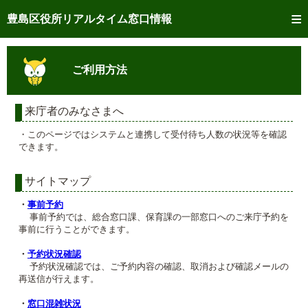
トップページへ
豊島区役所リアルタイム窓口情報
ご利用方法
ご利用方法
事前予約
予約状況確認
来庁者のみなさまへ
・このページではシステムと連携して受付待ち人数の状況等を確認
リアルタイム
窓口混雑状況
できます。
リアルタイム
交付状況確認
サイトマップ
メール通知登録
・
事前予約
事前予約では、総合窓口課、保育課の一部窓口へのご来庁予約を
事前に行うことができます。
混雑予想カレンダー
・
予約状況確認
予約状況確認では、ご予約内容の確認、取消および確認メールの
再送信が行えます。
・
窓口混雑状況