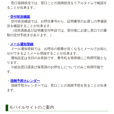
窓口混雑状況では、窓口ごとの混雑状況をリアルタイムで確認す
ることが出来ます。
・
交付状況確認
交付状況確認では、お呼出番号から、証明書等のお渡しの準備状
況を確認することが出来ます。
（住民異動及び証明書交付申請では、受付後にお渡し窓口での書
類の交付手続きがあります。）
・
メール通知登録
メール通知登録では、お呼出の順番が近くなるとメールでお知ら
せができるようメール登録することが出来ます。
通知設定は当日のみ有効です。番号札を発券後にご利用可能とな
ります。
※総合窓口課及び保育課のお呼出しについてのみご利用可能で
す。
・
混雑予想カレンダー
混雑予想カレンダーでは、窓口ごとの混雑予想を見ることが出来
ます。
モバイルサイトのご案内