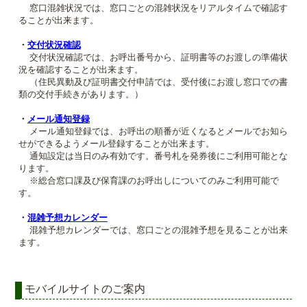
窓口混雑状況では、窓口ごとの混雑状況をリアルタイムで確認す
ることが出来ます。
・
交付状況確認
交付状況確認では、お呼出番号から、証明書等のお渡しの準備状
況を確認することが出来ます。
（住民異動及び証明書交付申請では、受付後にお渡し窓口での書
類の交付手続きがあります。）
・
メール通知登録
メール通知登録では、お呼出の順番が近くなるとメールでお知ら
せができるようメール登録することが出来ます。
通知設定は当日のみ有効です。番号札を発券後にご利用可能とな
ります。
※総合窓口課及び保育課のお呼出しについてのみご利用可能で
す。
・
混雑予想カレンダー
混雑予想カレンダーでは、窓口ごとの混雑予想を見ることが出来
ます。
モバイルサイトのご案内