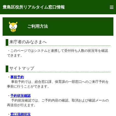
トップページへ
豊島区役所リアルタイム窓口情報
ご利用方法
ご利用方法
事前予約
予約状況確認
来庁者のみなさまへ
・このページではシステムと連携して受付待ち人数の状況等を確認
リアルタイム
窓口混雑状況
できます。
リアルタイム
交付状況確認
サイトマップ
メール通知登録
・
事前予約
事前予約では、総合窓口課、保育課の一部窓口へのご来庁予約を
事前に行うことができます。
混雑予想カレンダー
・
予約状況確認
予約状況確認では、ご予約内容の確認、取消および確認メールの
再送信が行えます。
・
窓口混雑状況