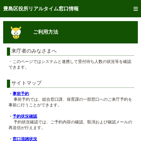
トップページへ
豊島区役所リアルタイム窓口情報
ご利用方法
ご利用方法
事前予約
予約状況確認
来庁者のみなさまへ
・このページではシステムと連携して受付待ち人数の状況等を確認
リアルタイム
窓口混雑状況
できます。
リアルタイム
交付状況確認
サイトマップ
メール通知登録
・
事前予約
事前予約では、総合窓口課、保育課の一部窓口へのご来庁予約を
事前に行うことができます。
混雑予想カレンダー
・
予約状況確認
予約状況確認では、ご予約内容の確認、取消および確認メールの
再送信が行えます。
・
窓口混雑状況