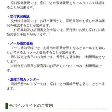
窓口混雑状況では、窓口ごとの混雑状況をリアルタイムで確認す
ることが出来ます。
・
交付状況確認
交付状況確認では、お呼出番号から、証明書等のお渡しの準備状
況を確認することが出来ます。
（住民異動及び証明書交付申請では、受付後にお渡し窓口での書
類の交付手続きがあります。）
・
メール通知登録
メール通知登録では、お呼出の順番が近くなるとメールでお知ら
せができるようメール登録することが出来ます。
通知設定は当日のみ有効です。番号札を発券後にご利用可能とな
ります。
※総合窓口課及び保育課のお呼出しについてのみご利用可能で
す。
・
混雑予想カレンダー
混雑予想カレンダーでは、窓口ごとの混雑予想を見ることが出来
ます。
モバイルサイトのご案内