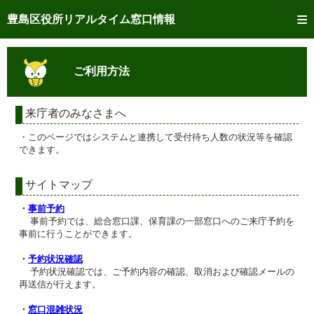
トップページへ
豊島区役所リアルタイム窓口情報
ご利用方法
ご利用方法
事前予約
予約状況確認
来庁者のみなさまへ
・このページではシステムと連携して受付待ち人数の状況等を確認
リアルタイム
窓口混雑状況
できます。
リアルタイム
交付状況確認
サイトマップ
メール通知登録
・
事前予約
事前予約では、総合窓口課、保育課の一部窓口へのご来庁予約を
事前に行うことができます。
混雑予想カレンダー
・
予約状況確認
予約状況確認では、ご予約内容の確認、取消および確認メールの
再送信が行えます。
・
窓口混雑状況