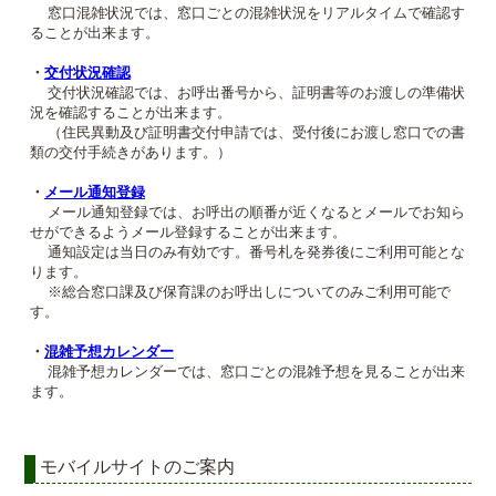
窓口混雑状況では、窓口ごとの混雑状況をリアルタイムで確認す
ることが出来ます。
・
交付状況確認
交付状況確認では、お呼出番号から、証明書等のお渡しの準備状
況を確認することが出来ます。
（住民異動及び証明書交付申請では、受付後にお渡し窓口での書
類の交付手続きがあります。）
・
メール通知登録
メール通知登録では、お呼出の順番が近くなるとメールでお知ら
せができるようメール登録することが出来ます。
通知設定は当日のみ有効です。番号札を発券後にご利用可能とな
ります。
※総合窓口課及び保育課のお呼出しについてのみご利用可能で
す。
・
混雑予想カレンダー
混雑予想カレンダーでは、窓口ごとの混雑予想を見ることが出来
ます。
モバイルサイトのご案内