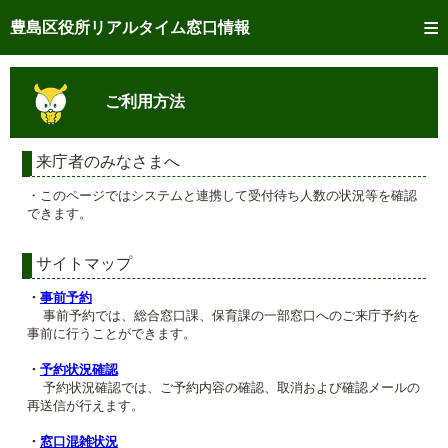
トップページへ
豊島区役所リアルタイム窓口情報
ご利用方法
ご利用方法
事前予約
予約状況確認
来庁者のみなさまへ
・このページではシステムと連携して受付待ち人数の状況等を確認
リアルタイム
窓口混雑状況
できます。
リアルタイム
交付状況確認
サイトマップ
メール通知登録
・
事前予約
事前予約では、総合窓口課、保育課の一部窓口へのご来庁予約を
事前に行うことができます。
混雑予想カレンダー
・
予約状況確認
予約状況確認では、ご予約内容の確認、取消および確認メールの
再送信が行えます。
・
窓口混雑状況