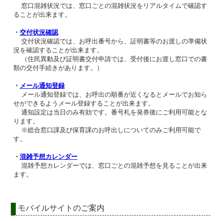
窓口混雑状況では、窓口ごとの混雑状況をリアルタイムで確認す
ることが出来ます。
・
交付状況確認
交付状況確認では、お呼出番号から、証明書等のお渡しの準備状
況を確認することが出来ます。
（住民異動及び証明書交付申請では、受付後にお渡し窓口での書
類の交付手続きがあります。）
・
メール通知登録
メール通知登録では、お呼出の順番が近くなるとメールでお知ら
せができるようメール登録することが出来ます。
通知設定は当日のみ有効です。番号札を発券後にご利用可能とな
ります。
※総合窓口課及び保育課のお呼出しについてのみご利用可能で
す。
・
混雑予想カレンダー
混雑予想カレンダーでは、窓口ごとの混雑予想を見ることが出来
ます。
モバイルサイトのご案内