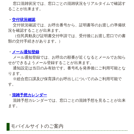
窓口混雑状況では、窓口ごとの混雑状況をリアルタイムで確認す
ることが出来ます。
・
交付状況確認
交付状況確認では、お呼出番号から、証明書等のお渡しの準備状
況を確認することが出来ます。
（住民異動及び証明書交付申請では、受付後にお渡し窓口での書
類の交付手続きがあります。）
・
メール通知登録
メール通知登録では、お呼出の順番が近くなるとメールでお知ら
せができるようメール登録することが出来ます。
通知設定は当日のみ有効です。番号札を発券後にご利用可能とな
ります。
※総合窓口課及び保育課のお呼出しについてのみご利用可能で
す。
・
混雑予想カレンダー
混雑予想カレンダーでは、窓口ごとの混雑予想を見ることが出来
ます。
モバイルサイトのご案内