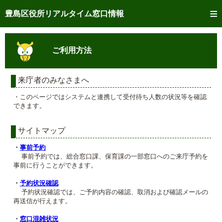
トップページへ
豊島区役所リアルタイム窓口情報
ご利用方法
ご利用方法
事前予約
予約状況確認
来庁者のみなさまへ
・このページではシステムと連携して受付待ち人数の状況等を確認
リアルタイム
窓口混雑状況
できます。
リアルタイム
交付状況確認
サイトマップ
メール通知登録
・
事前予約
事前予約では、総合窓口課、保育課の一部窓口へのご来庁予約を
事前に行うことができます。
混雑予想カレンダー
・
予約状況確認
予約状況確認では、ご予約内容の確認、取消および確認メールの
再送信が行えます。
・
窓口混雑状況