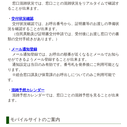
窓口混雑状況では、窓口ごとの混雑状況をリアルタイムで確認す
ることが出来ます。
・
交付状況確認
交付状況確認では、お呼出番号から、証明書等のお渡しの準備状
況を確認することが出来ます。
（住民異動及び証明書交付申請では、受付後にお渡し窓口での書
類の交付手続きがあります。）
・
メール通知登録
メール通知登録では、お呼出の順番が近くなるとメールでお知ら
せができるようメール登録することが出来ます。
通知設定は当日のみ有効です。番号札を発券後にご利用可能とな
ります。
※総合窓口課及び保育課のお呼出しについてのみご利用可能で
す。
・
混雑予想カレンダー
混雑予想カレンダーでは、窓口ごとの混雑予想を見ることが出来
ます。
モバイルサイトのご案内