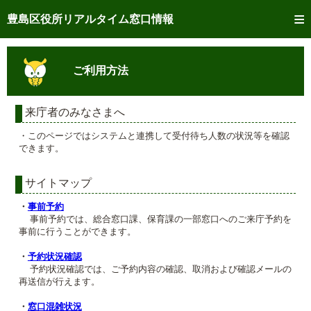
トップページへ
豊島区役所リアルタイム窓口情報
ご利用方法
ご利用方法
事前予約
予約状況確認
来庁者のみなさまへ
・このページではシステムと連携して受付待ち人数の状況等を確認
リアルタイム
窓口混雑状況
できます。
リアルタイム
交付状況確認
サイトマップ
メール通知登録
・
事前予約
事前予約では、総合窓口課、保育課の一部窓口へのご来庁予約を
事前に行うことができます。
混雑予想カレンダー
・
予約状況確認
予約状況確認では、ご予約内容の確認、取消および確認メールの
再送信が行えます。
・
窓口混雑状況