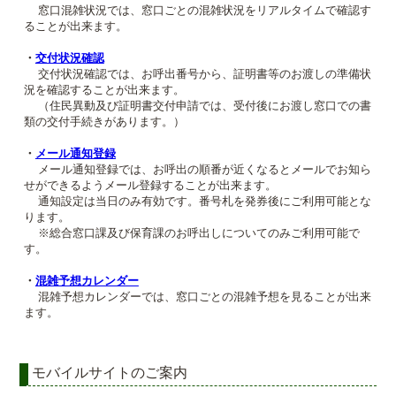
窓口混雑状況では、窓口ごとの混雑状況をリアルタイムで確認す
ることが出来ます。
・
交付状況確認
交付状況確認では、お呼出番号から、証明書等のお渡しの準備状
況を確認することが出来ます。
（住民異動及び証明書交付申請では、受付後にお渡し窓口での書
類の交付手続きがあります。）
・
メール通知登録
メール通知登録では、お呼出の順番が近くなるとメールでお知ら
せができるようメール登録することが出来ます。
通知設定は当日のみ有効です。番号札を発券後にご利用可能とな
ります。
※総合窓口課及び保育課のお呼出しについてのみご利用可能で
す。
・
混雑予想カレンダー
混雑予想カレンダーでは、窓口ごとの混雑予想を見ることが出来
ます。
モバイルサイトのご案内