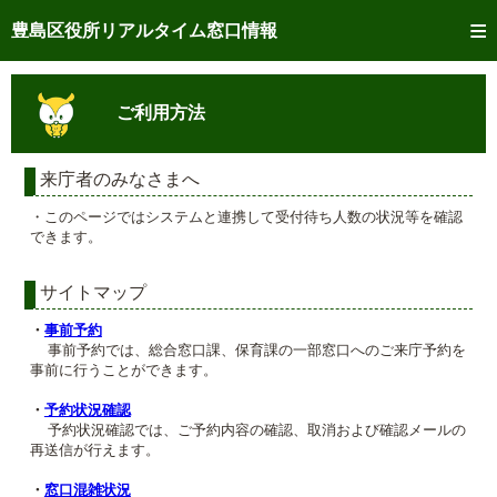
トップページへ
豊島区役所リアルタイム窓口情報
ご利用方法
ご利用方法
事前予約
予約状況確認
来庁者のみなさまへ
・このページではシステムと連携して受付待ち人数の状況等を確認
リアルタイム
窓口混雑状況
できます。
リアルタイム
交付状況確認
サイトマップ
メール通知登録
・
事前予約
事前予約では、総合窓口課、保育課の一部窓口へのご来庁予約を
事前に行うことができます。
混雑予想カレンダー
・
予約状況確認
予約状況確認では、ご予約内容の確認、取消および確認メールの
再送信が行えます。
・
窓口混雑状況