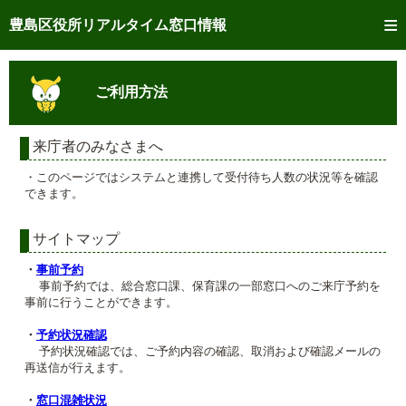
トップページへ
豊島区役所リアルタイム窓口情報
ご利用方法
ご利用方法
事前予約
予約状況確認
来庁者のみなさまへ
・このページではシステムと連携して受付待ち人数の状況等を確認
リアルタイム
窓口混雑状況
できます。
リアルタイム
交付状況確認
サイトマップ
メール通知登録
・
事前予約
事前予約では、総合窓口課、保育課の一部窓口へのご来庁予約を
事前に行うことができます。
混雑予想カレンダー
・
予約状況確認
予約状況確認では、ご予約内容の確認、取消および確認メールの
再送信が行えます。
・
窓口混雑状況