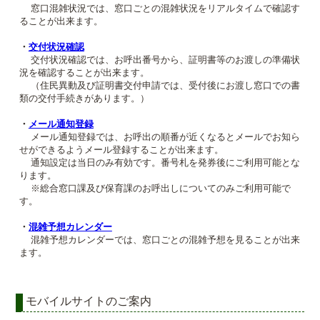
窓口混雑状況では、窓口ごとの混雑状況をリアルタイムで確認す
ることが出来ます。
・
交付状況確認
交付状況確認では、お呼出番号から、証明書等のお渡しの準備状
況を確認することが出来ます。
（住民異動及び証明書交付申請では、受付後にお渡し窓口での書
類の交付手続きがあります。）
・
メール通知登録
メール通知登録では、お呼出の順番が近くなるとメールでお知ら
せができるようメール登録することが出来ます。
通知設定は当日のみ有効です。番号札を発券後にご利用可能とな
ります。
※総合窓口課及び保育課のお呼出しについてのみご利用可能で
す。
・
混雑予想カレンダー
混雑予想カレンダーでは、窓口ごとの混雑予想を見ることが出来
ます。
モバイルサイトのご案内