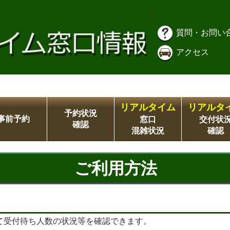
質問・お問い
アクセス
リアルタイム
リアルタ
予約状況
事前予約
窓口
交付状
確認
混雑状況
確認
ご利用方法
て受付待ち人数の状況等を確認できます。