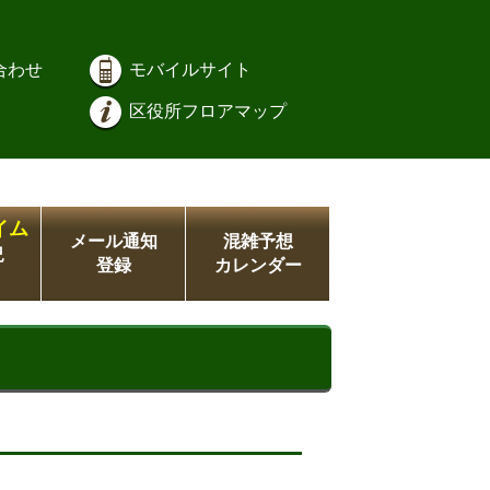
合わせ
モバイルサイト
区役所フロアマップ
イム
メール通知
混雑予想
況
登録
カレンダー