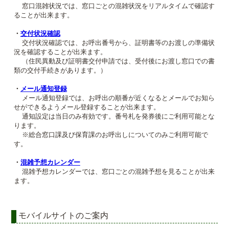
窓口混雑状況では、窓口ごとの混雑状況をリアルタイムで確認す
ることが出来ます。
・
交付状況確認
交付状況確認では、お呼出番号から、証明書等のお渡しの準備状
況を確認することが出来ます。
（住民異動及び証明書交付申請では、受付後にお渡し窓口での書
類の交付手続きがあります。）
・
メール通知登録
メール通知登録では、お呼出の順番が近くなるとメールでお知ら
せができるようメール登録することが出来ます。
通知設定は当日のみ有効です。番号札を発券後にご利用可能とな
ります。
※総合窓口課及び保育課のお呼出しについてのみご利用可能で
す。
・
混雑予想カレンダー
混雑予想カレンダーでは、窓口ごとの混雑予想を見ることが出来
ます。
モバイルサイトのご案内