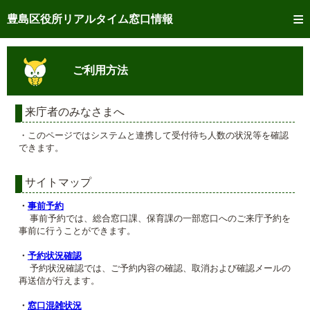
トップページへ
豊島区役所リアルタイム窓口情報
ご利用方法
ご利用方法
事前予約
予約状況確認
来庁者のみなさまへ
・このページではシステムと連携して受付待ち人数の状況等を確認
リアルタイム
窓口混雑状況
できます。
リアルタイム
交付状況確認
サイトマップ
メール通知登録
・
事前予約
事前予約では、総合窓口課、保育課の一部窓口へのご来庁予約を
事前に行うことができます。
混雑予想カレンダー
・
予約状況確認
予約状況確認では、ご予約内容の確認、取消および確認メールの
再送信が行えます。
・
窓口混雑状況