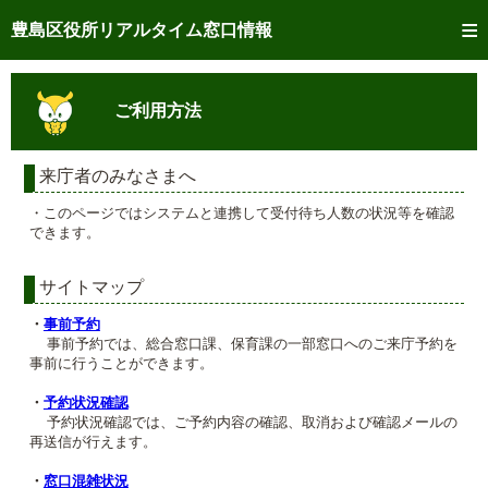
トップページへ
豊島区役所リアルタイム窓口情報
ご利用方法
ご利用方法
事前予約
予約状況確認
来庁者のみなさまへ
・このページではシステムと連携して受付待ち人数の状況等を確認
リアルタイム
窓口混雑状況
できます。
リアルタイム
交付状況確認
サイトマップ
メール通知登録
・
事前予約
事前予約では、総合窓口課、保育課の一部窓口へのご来庁予約を
事前に行うことができます。
混雑予想カレンダー
・
予約状況確認
予約状況確認では、ご予約内容の確認、取消および確認メールの
再送信が行えます。
・
窓口混雑状況