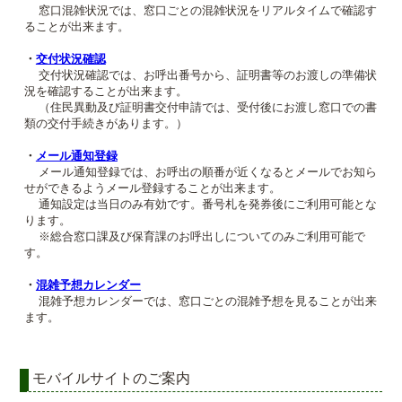
窓口混雑状況では、窓口ごとの混雑状況をリアルタイムで確認す
ることが出来ます。
・
交付状況確認
交付状況確認では、お呼出番号から、証明書等のお渡しの準備状
況を確認することが出来ます。
（住民異動及び証明書交付申請では、受付後にお渡し窓口での書
類の交付手続きがあります。）
・
メール通知登録
メール通知登録では、お呼出の順番が近くなるとメールでお知ら
せができるようメール登録することが出来ます。
通知設定は当日のみ有効です。番号札を発券後にご利用可能とな
ります。
※総合窓口課及び保育課のお呼出しについてのみご利用可能で
す。
・
混雑予想カレンダー
混雑予想カレンダーでは、窓口ごとの混雑予想を見ることが出来
ます。
モバイルサイトのご案内