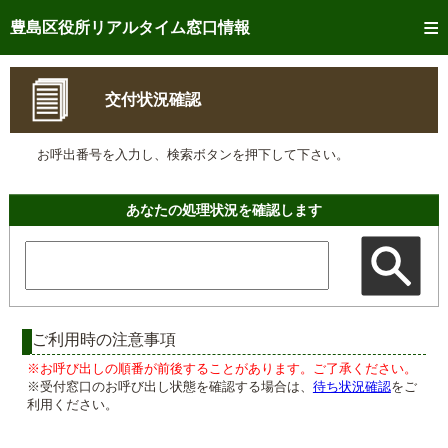
トップページへ
豊島区役所リアルタイム窓口情報
ご利用方法
交付状況確認
事前予約
お呼出番号を入力し、検索ボタンを押下して下さい。
予約状況確認
リアルタイム
窓口混雑状況
あなたの処理状況を確認します
リアルタイム
交付状況確認
メール通知登録
混雑予想カレンダー
ご利用時の注意事項
※お呼び出しの順番が前後することがあります。ご了承ください。
※受付窓口のお呼び出し状態を確認する場合は、
待ち状況確認
をご
利用ください。