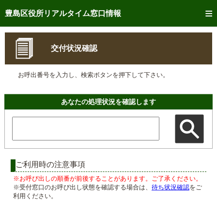
トップページへ
豊島区役所リアルタイム窓口情報
ご利用方法
交付状況確認
事前予約
お呼出番号を入力し、検索ボタンを押下して下さい。
予約状況確認
リアルタイム
窓口混雑状況
あなたの処理状況を確認します
リアルタイム
交付状況確認
メール通知登録
混雑予想カレンダー
ご利用時の注意事項
※お呼び出しの順番が前後することがあります。ご了承ください。
※受付窓口のお呼び出し状態を確認する場合は、
待ち状況確認
をご
利用ください。