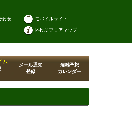
合わせ
モバイルサイト
区役所フロアマップ
イム
メール通知
混雑予想
況
登録
カレンダー