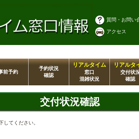
質問・お問い
アクセス
リアルタイム
リアルタ
予約状況
事前予約
窓口
交付状
確認
混雑状況
確認
交付状況確認
下してください。