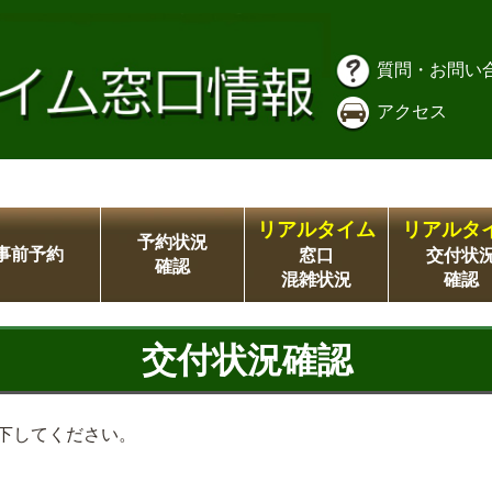
質問・お問い
アクセス
リアルタイム
リアルタ
予約状況
事前予約
窓口
交付状
確認
混雑状況
確認
交付状況確認
下してください。