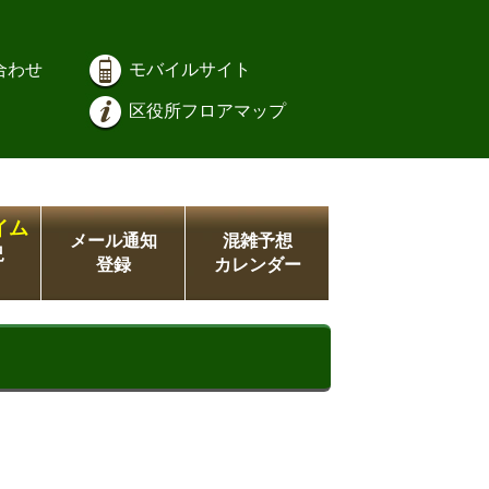
合わせ
モバイルサイト
区役所フロアマップ
イム
メール通知
混雑予想
況
登録
カレンダー